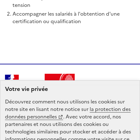
tension
Accompagner les salariés à l'obtention d'une
certification ou qualification
RÉPUBLIQUE
Votre vie privée
FRANÇAISE
Découvrez comment nous utilisons les
cookies
sur
notre site en lisant notre notice sur
la protection des
Mon hub de données Agora est un service intégré à
données personnelles
. Avec votre accord, nos
Mon Compte Formation, mandaté par le
ministère du
partenaires et nous utilisons des
cookies
ou
Travail et de l'Emploi
.
technologies similaires pour stocker et accéder à des
informations personnelles comme votre visite sur ce