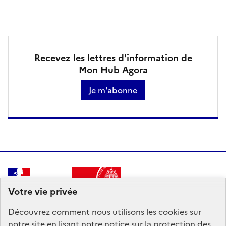
Recevez les lettres d'information de
Mon Hub Agora
Je m'abonne
RÉPUBLIQUE
Votre vie privée
FRANÇAISE
Découvrez comment nous utilisons les
cookies
sur
notre site en lisant notre notice sur
la protection des